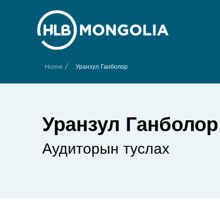
/
Home
Уранзул Ганболор
Уранзул Ганболор
Аудиторын туслах