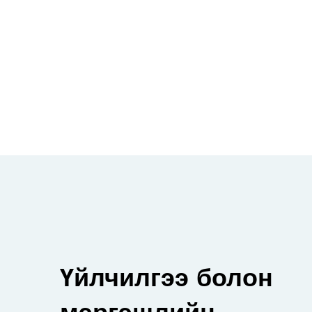
Үйлчилгээ болон
мэргэшлийн