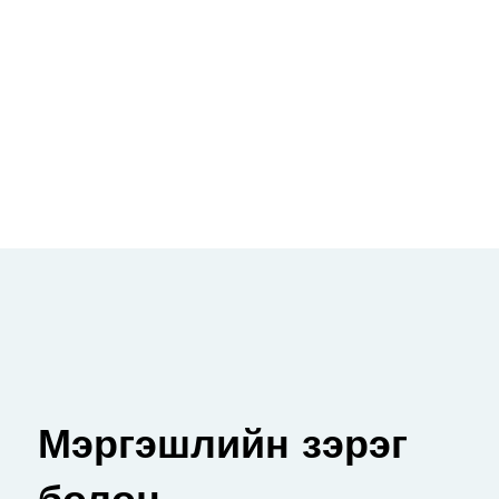
Мэргэшлийн зэрэг
болон