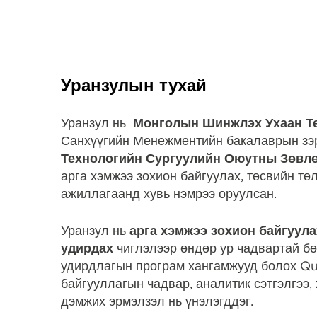
Уранзулын тухай
Уранзул нь
Монголын Шинжлэх Ухаан Те
Санхүүгийн Менежментийн бакалаврын зэр
Технологийн Сургуулийн Оюутны Зөвл
арга хэмжээ зохион байгуулах, төсвийн т
ажиллагаанд хувь нэмрээ оруулсан.
Уранзул нь
арга хэмжээ зохион байгуула
удирдах
чиглэлээр өндөр ур чадвартай бө
удирдлагын програм хангамжууд болох Qu
байгууллагын чадвар, аналитик сэтгэлгээ
дэмжих эрмэлзэл нь үнэлэгддэг.