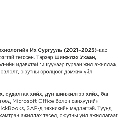
хнологийн Их Сургууль (2021–2025)
-аас
эгтэй төгссөн. Тэрээр
Шинжлэх Ухаан,
өл
-ийн идэвхтэй гишүүнээр гурван жил ажиллаж,
өлөвлөлт, оюутны оролцоог дэмжих үйл
х, судалгаа хийх, дүн шинжилгээ хийх, баг
гөөд Microsoft Office болон санхүүгийн
ickBooks, SAP-д техникийн мэдлэгтэй. Түүнд
, хамтран ажиллах төсөл, оюутны үйл ажиллагааг