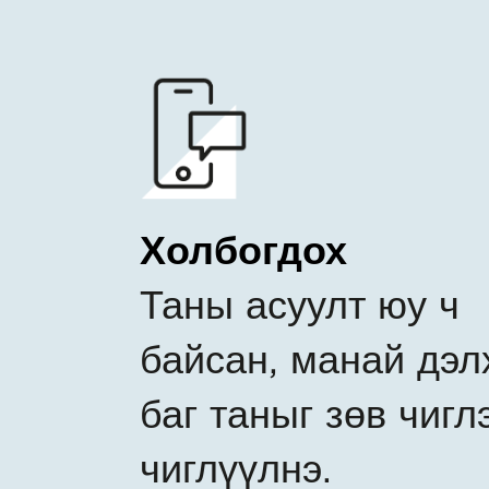
Холбогдох
Таны асуулт юу ч
байсан, манай дэл
баг таныг зөв чигл
чиглүүлнэ.