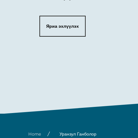
Яриа эхлүүлэх
/
Home
Уранзул Ганболор