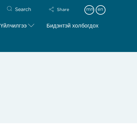
Search
mn
en
Share
Үйлчилгээ
Бидэнтэй холбогдох