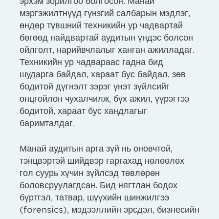
эрхэм зорилгоо болгосон. Манай
мэргэжилтнүүд гүнзгий салбарын мэдлэг,
өндөр түвшний техникийн ур чадвартай
бөгөөд найдвартай аудитын үндэс болсон
ойлголт, нарийвчлалыг ханган ажилладаг.
Техникийн ур чадвараас гадна бид
шударга байдал, хараат бус байдал, зөв
бодитой дүгнэлт зэрэг үнэт зүйлсийг
онцгойлон чухалчилж, бүх ажил, үүрэгтээ
бодитой, хараат бус хандлагыг
баримталдаг.
Манай аудитын арга зүй нь оновчтой,
тэнцвэртэй шийдвэр гаргахад нөлөөлөх
гол суурь хүчин зүйлсэд төвлөрөн
боловсруулагдсан. Бид нягтлан бодох
бүртгэл, татвар, шүүхийн шинжилгээ
(forensics), мэдээллийн эрсдэл, бизнесийн