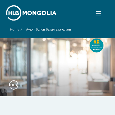
/
Home
Аудит болон баталгаажуулалт