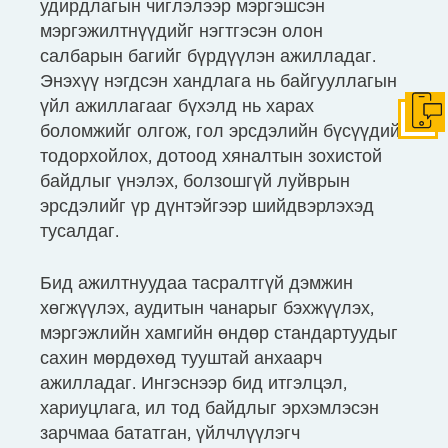
удирдлагын чиглэлээр мэргэшсэн
мэргэжилтнүүдийг нэгтгэсэн олон
салбарын багийг бүрдүүлэн ажилладаг.
Энэхүү нэгдсэн хандлага нь байгууллагын
үйл ажиллагааг бүхэлд нь харах
Get I
боломжийг олгож, гол эрсдэлийн бүсүүдийг
тодорхойлох, дотоод хяналтын зохистой
байдлыг үнэлэх, болзошгүй луйврын
эрсдэлийг үр дүнтэйгээр шийдвэрлэхэд
тусалдаг.
Бид ажилтнуудаа тасралтгүй дэмжин
хөгжүүлэх, аудитын чанарыг бэхжүүлэх,
мэргэжлийн хамгийн өндөр стандартуудыг
сахин мөрдөхөд тууштай анхаарч
ажилладаг. Ингэснээр бид итгэлцэл,
хариуцлага, ил тод байдлыг эрхэмлэсэн
зарчмаа бататган, үйлчлүүлэгч