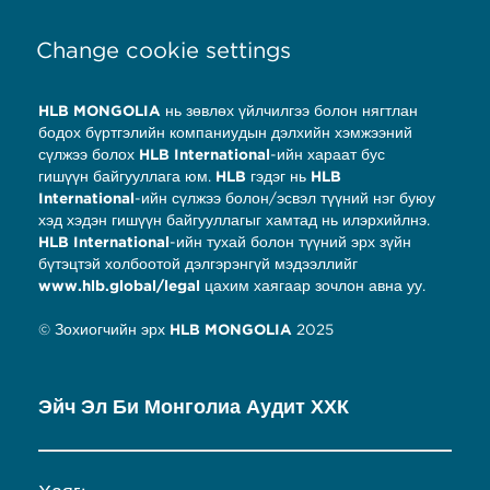
Change cookie settings
HLB MONGOLIA
нь зөвлөх үйлчилгээ болон нягтлан
бодох бүртгэлийн компаниудын дэлхийн хэмжээний
сүлжээ болох
HLB International
-ийн хараат бус
гишүүн байгууллага юм.
HLB
гэдэг нь
HLB
International
-ийн сүлжээ болон/эсвэл түүний нэг буюу
хэд хэдэн гишүүн байгууллагыг хамтад нь илэрхийлнэ.
HLB International
-ийн тухай болон түүний эрх зүйн
бүтэцтэй холбоотой дэлгэрэнгүй мэдээллийг
www.hlb.global/legal
цахим хаягаар зочлон авна уу.
© Зохиогчийн эрх
HLB MONGOLIA
2025
Эйч Эл Би Монголиа Аудит ХХК