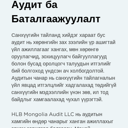
Аудит ба
Баталгаажуулалт
Санхүүгийн тайланд хийдэг хараат бус
аудит нь хөрөнгийн зах зээлийн үр ашигтай
үйл ажиллагааг хангах, мөн хөрөнгө
оруулагчид, зохицуулагч байгууллагууд
болон бусад оролцогч талуудын итгэлийг
бий болгоход үндсэн ач холбогдолтой.
Аудитын чанар нь санхүүгийн тайлагналын
үйл явцад итгэлцлийг хадгалахад төдийгүй
санхүүгийн мэдээллийн үнэн зөв, ил тод
байдлыг хамгаалахад чухал үүрэгтэй.
HLB Mongolia Audit LLC нь аудитын
хамгийн өндөр чанарыг ханган ажиллахыг