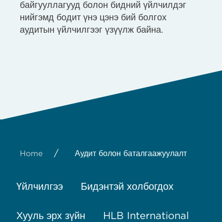
байгууллагууд болон бидний үйлчилдэг
нийгэмд бодит үнэ цэнэ бий болгох
аудитын үйлчилгээг үзүүлж байна.
/
Home
Аудит болон баталгаажуулалт
Үйлчилгээ
Бидэнтэй холбогдох
Хууль эрх зүйн
HLB International