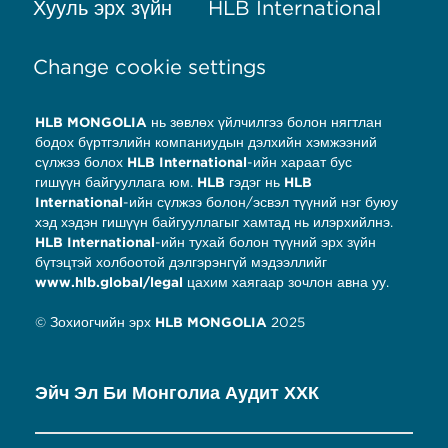
Хууль эрх зүйн
HLB International
Change cookie settings
HLB MONGOLIA
нь зөвлөх үйлчилгээ болон нягтлан
бодох бүртгэлийн компаниудын дэлхийн хэмжээний
сүлжээ болох
HLB International
-ийн хараат бус
гишүүн байгууллага юм.
HLB
гэдэг нь
HLB
International
-ийн сүлжээ болон/эсвэл түүний нэг буюу
хэд хэдэн гишүүн байгууллагыг хамтад нь илэрхийлнэ.
HLB International
-ийн тухай болон түүний эрх зүйн
бүтэцтэй холбоотой дэлгэрэнгүй мэдээллийг
www.hlb.global/legal
цахим хаягаар зочлон авна уу.
© Зохиогчийн эрх
HLB MONGOLIA
2025
Эйч Эл Би Монголиа Аудит ХХК