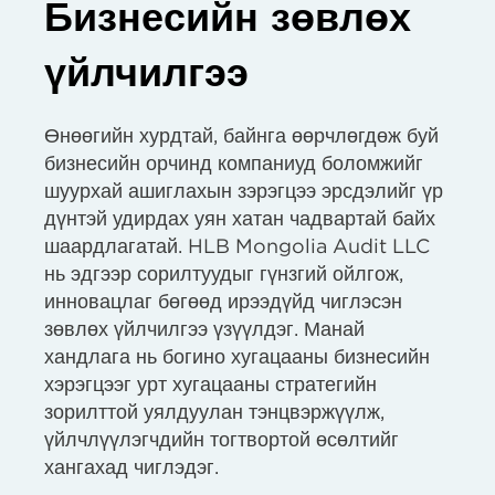
Бизнесийн зөвлөх
үйлчилгээ
Өнөөгийн хурдтай, байнга өөрчлөгдөж буй
бизнесийн орчинд компаниуд боломжийг
шуурхай ашиглахын зэрэгцээ эрсдэлийг үр
дүнтэй удирдах уян хатан чадвартай байх
шаардлагатай. HLB Mongolia Audit LLC
нь эдгээр сорилтуудыг гүнзгий ойлгож,
инновацлаг бөгөөд ирээдүйд чиглэсэн
зөвлөх үйлчилгээ үзүүлдэг. Манай
хандлага нь богино хугацааны бизнесийн
хэрэгцээг урт хугацааны стратегийн
зорилттой уялдуулан тэнцвэржүүлж,
үйлчлүүлэгчдийн тогтвортой өсөлтийг
хангахад чиглэдэг.