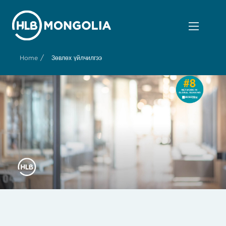
/
Home
Зөвлөх үйлчилгээ