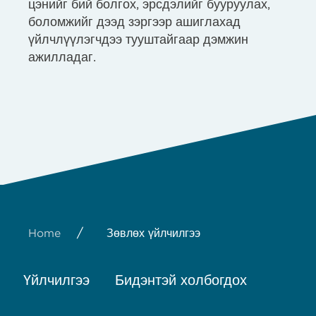
цэнийг бий болгох, эрсдэлийг бууруулах,
боломжийг дээд зэргээр ашиглахад
үйлчлүүлэгчдээ тууштайгаар дэмжин
ажилладаг.
/
Home
Зөвлөх үйлчилгээ
Үйлчилгээ
Бидэнтэй холбогдох