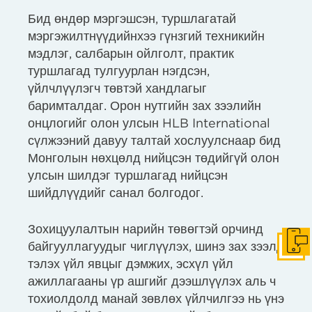
Бид өндөр мэргэшсэн, туршлагатай
мэргэжилтнүүдийнхээ гүнзгий техникийн
мэдлэг, салбарын ойлголт, практик
туршлагад тулгуурлан нэгдсэн,
үйлчлүүлэгч төвтэй хандлагыг
баримталдаг. Орон нутгийн зах зээлийн
онцлогийг олон улсын HLB International
сүлжээний давуу талтай хослуулснаар бид
Монголын нөхцөлд нийцсэн төдийгүй олон
улсын шилдэг туршлагад нийцсэн
шийдлүүдийг санал болгодог.
Зохицуулалтын нарийн төвөгтэй орчинд
байгууллагуудыг чиглүүлэх, шинэ зах зээлд
Get I
тэлэх үйл явцыг дэмжих, эсхүл үйл
ажиллагааны үр ашгийг дээшлүүлэх аль ч
тохиолдолд манай зөвлөх үйлчилгээ нь үнэ