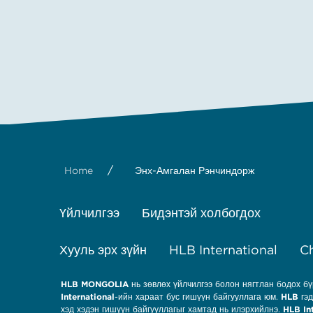
/
Home
Энх-Амгалан Рэнчиндорж
Үйлчилгээ
Бидэнтэй холбогдох
Хууль эрх зүйн
HLB International
Ch
HLB MONGOLIA
нь зөвлөх үйлчилгээ болон нягтлан бодох б
International
-ийн хараат бус гишүүн байгууллага юм.
HLB
гэд
хэд хэдэн гишүүн байгууллагыг хамтад нь илэрхийлнэ.
HLB In