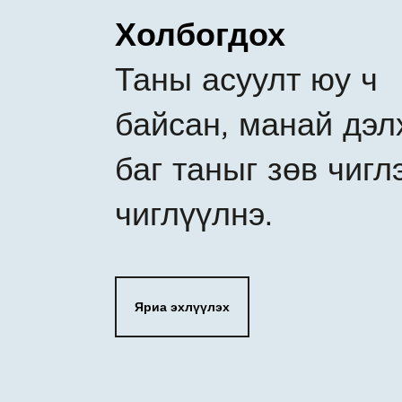
Холбогдох
Таны асуулт юу ч
байсан, манай дэл
баг таныг зөв чигл
чиглүүлнэ.
Яриа эхлүүлэх