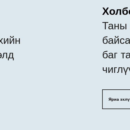
Холб
Таны 
хийн
байса
элд
баг т
чиглү
Яриа эхлү