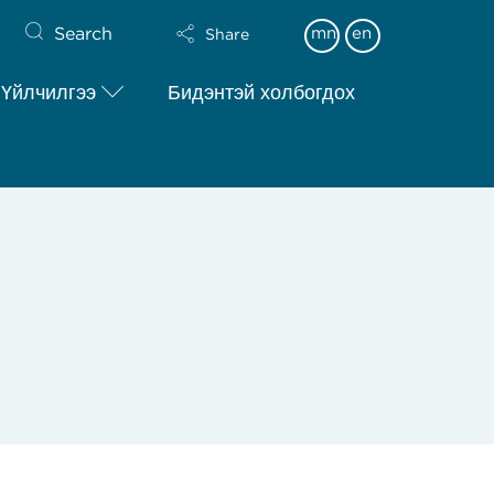
Search
mn
en
Share
Үйлчилгээ
Бидэнтэй холбогдох