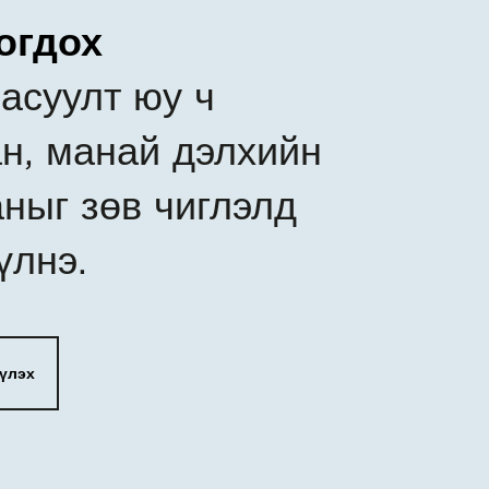
огдох
асуулт юу ч
н, манай дэлхийн
аныг зөв чиглэлд
үлнэ.
үлэх