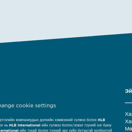
Эй
ange cookie settings
Ха
үртгэлийн компаниудын дэлхийн хэмжээний сүлжээ болох
HLB
Ха
эг нь
HLB International
-ийн сүлжээ болон/эсвэл түүний нэг буюу
Мө
ternational
-ийн тухай болон түүний эрх зүйн бүтэцтэй холбоотой