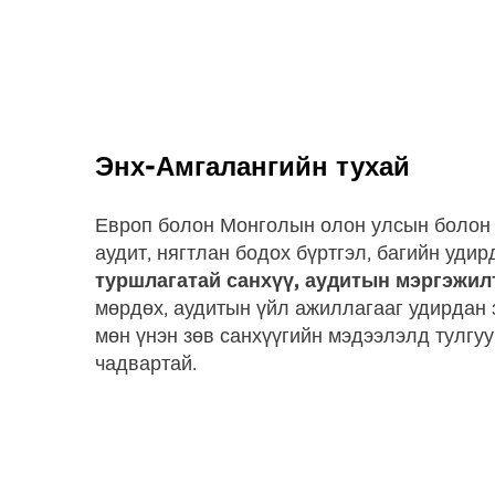
Энх-Амгалангийн тухай
Европ болон Монголын олон улсын болон 
аудит, нягтлан бодох бүртгэл, багийн уди
туршлагатай санхүү, аудитын мэргэжил
мөрдөх, аудитын үйл ажиллагааг удирдан з
мөн үнэн зөв санхүүгийн мэдээлэлд тулгу
чадвартай.