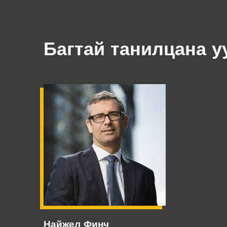
Багтай танилцана у
Найжел Финч