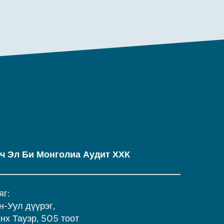
ч Эл Би Монголиа Аудит ХХК
яг:
н-Уул дүүрэг,
нх Тауэр, 505 тоот