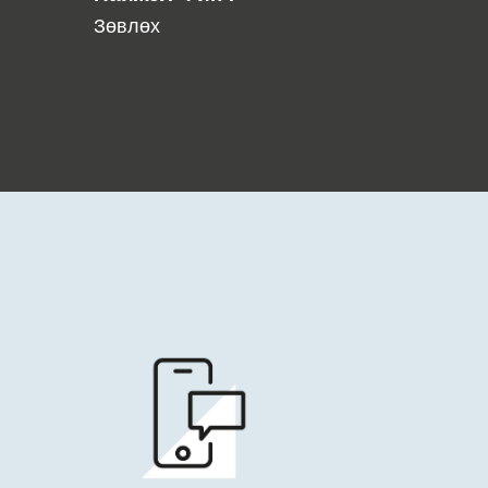
Зөвлөх