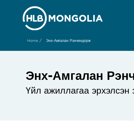
/
Home
Энх-Амгалан Рэнчиндорж
Энх-Амгалан Рэн
Үйл ажиллагаа эрхэлсэн 