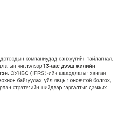
дотоодын компаниудад санхүүгийн тайлагнал,
рдлагын чиглэлээр
13-аас дээш жилийн
тэн
. ОУНБС (IFRS)-ийн шаардлагыг ханган
охион байгуулах, үйл явцыг оновчтой болгох,
урлан стратегийн шийдвэр гаргалтыг дэмжих