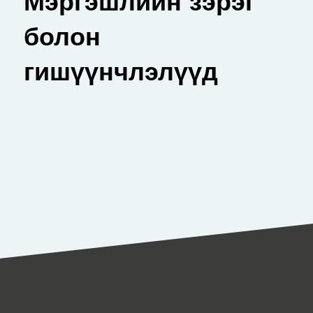
Мэргэшлийн зэрэг
болон
гишүүнчлэлүүд