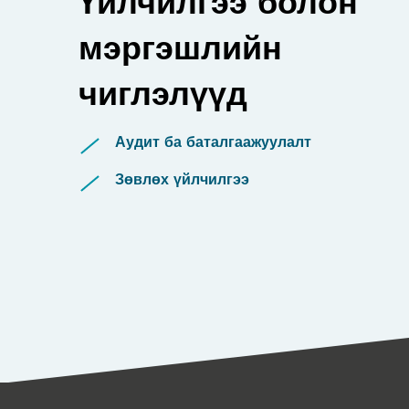
Үйлчилгээ болон
мэргэшлийн
чиглэлүүд
Аудит ба баталгаажуулалт
Зөвлөх үйлчилгээ