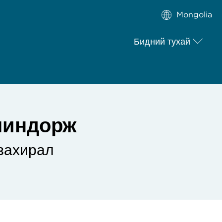
Mongolia
Бидний тухай
чиндорж
захирал